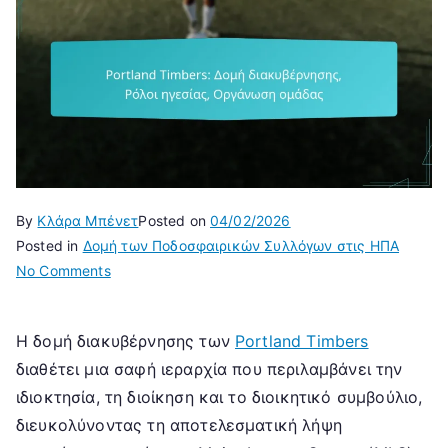
By
Κλάρα Μπένετ
Posted on
04/02/2026
Posted in
Δομή των Ποδοσφαιρικών Συλλόγων στις ΗΠΑ
on
No Comments
Portland
Timbers:
Η δομή διακυβέρνησης των
Portland Timbers
Δομή
διαθέτει μια σαφή ιεραρχία που περιλαμβάνει την
διακυβέρνησης,
Ρόλοι
ιδιοκτησία, τη διοίκηση και το διοικητικό συμβούλιο,
ηγεσίας,
διευκολύνοντας τη αποτελεσματική λήψη
Οργάνωση