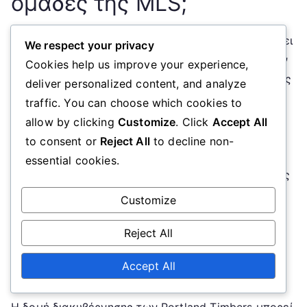
ομάδες της MLS;
Η δομή διακυβέρνησης των Portland Timbers τονίζει
We respect your privacy
την εμπλοκή της κοινότητας και τη συμμετοχή των
Cookies help us improve your experience,
ενδιαφερομένων, διαφοροποιώντας την από πολλές
deliver personalized content, and analyze
άλλες ομάδες της Major League Soccer (MLS). Σε
traffic. You can choose which cookies to
αντίθεση με ορισμένες επιχειρήσεις που
allow by clicking
Customize
. Click
Accept All
λειτουργούν υπό ένα πιο κεντρικό μοντέλο, οι
to consent or
Reject All
to decline non-
Timbers ενσωματώνουν την εισροή των φιλάθλων
essential cookies.
και τις
τοπικές συνεργασίες
στις διαδικασίες λήψης
αποφάσεων τους.
Customize
Συγκριτική ανάλυση με τις δομές
Reject All
διακυβέρνησης ανταγωνιστικών
Accept All
ομάδων