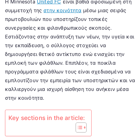
Η Minnesota
United FC
είναι βαθιά αφοσιωμένη στη
FC:
συμμετοχή της
στην κοινότητα
μέσω μιας σειράς
Συμμετοχή
στην
πρωτοβουλιών που υποστηρίζουν τοπικές
κοινότητα,
συνεργασίες και φιλανθρωπικούς σκοπούς.
Πρωτοβουλίες
Εστιάζοντας στην ανάπτυξη των νέων, την υγεία και
προσέγγισης,
την εκπαίδευση, ο σύλλογος στοχεύει να
Προγράμματα
δημιουργήσει θετικό αντίκτυπο ενώ ενισχύει την
φιλάθλων
εμπλοκή των φιλάθλων. Επιπλέον, τα ποικίλα
προγράμματα φιλάθλων τους είναι σχεδιασμένα να
εμπλουτίζουν την εμπειρία των υποστηρικτών και να
καλλιεργούν μια ισχυρή αίσθηση του ανήκειν μέσα
στην κοινότητα.
Key sections in the article: