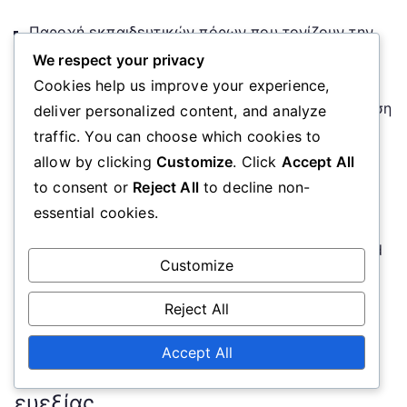
Παροχή εκπαιδευτικών πόρων που τονίζουν την
ομαδικότητα και τον αθλητισμό.
We respect your privacy
Διοργάνωση κλινικών ποδοσφαίρου σε
Cookies help us improve your experience,
συνεργασία με τοπικά σχολεία για την ενθάρρυνση
deliver personalized content, and analyze
της συμμετοχής.
traffic. You can choose which cookies to
Προσφορά υποτροφιών σε ταλαντούχους νέους
allow by clicking
Customize
. Click
Accept All
αθλητές για να επιδιώξουν τις ποδοσφαιρικές
to consent or
Reject All
to decline non-
τους φιλοδοξίες.
essential cookies.
Μέσω αυτών των προσπαθειών, η Minnesota United
Customize
FC στοχεύει να εμπνεύσει την επόμενη γενιά
παικτών και να εμφυσήσει μια αγάπη για τον
Reject All
αθλητισμό στην κοινότητα.
Accept All
Οργανώσεις υγείας και ομάδες
ευεξίας