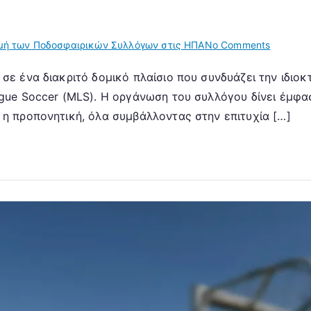
on
μή των Ποδοσφαιρικών Συλλόγων στις ΗΠΑ
No Comments
New
ε ένα διακριτό δομικό πλαίσιο που συνδυάζει την ιδιοκτη
York
ague Soccer (MLS). Η οργάνωση του συλλόγου δίνει έμφ
City
FC:
 η προπονητική, όλα συμβάλλοντας στην επιτυχία […]
Δομική
επισκόπ
Κύρια
τμήματα
Διαδικα
λήψης
αποφάσ