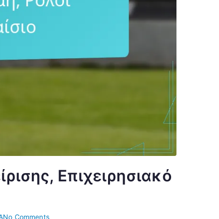
ίρισης, Επιχειρησιακό
on
Α
No Comments