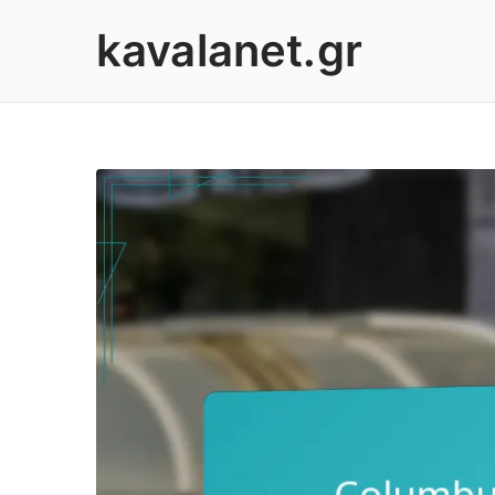
Skip
kavalanet.gr
to
content