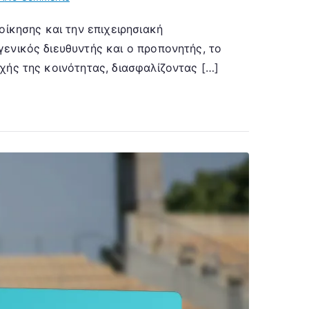
Columbus
οίκησης και την επιχειρησιακή
Crew
ενικός διευθυντής και ο προπονητής, το
SC:
Οργανωτική
χής της κοινότητας, διασφαλίζοντας […]
δομή,
Ρόλοι
διαχείρισης,
Επιχειρησιακό
πλαίσιο