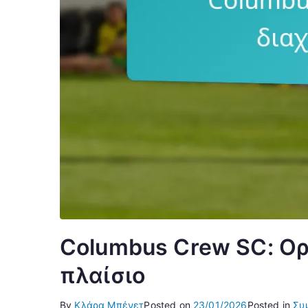
Columbus Crew SC: Ορ
πλαίσιο
By
Κλάρα Μπένετ
Posted on
23/01/2026
Posted in
Συ