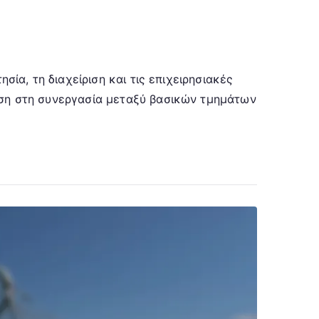
σία, τη διαχείριση και τις επιχειρησιακές
αση στη συνεργασία μεταξύ βασικών τμημάτων
ηση,
,
σία
εων